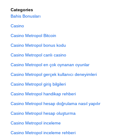
Categories
Bahis Bonusları
Casino
Casino Metropol Bitcoin
Casino Metropol bonus kodu
Casino Metropol canlı casino
Casino Metropol en çok oynanan oyunlar
Casino Metropol gerçek kullanıcı deneyimleri
Casino Metropol giriş bilgileri
Casino Metropol handikap rehberi
Casino Metropol hesap doğrulama nasıl yapılır
Casino Metropol hesap oluşturma
Casino Metropol inceleme
Casino Metropol inceleme rehberi