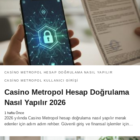
CASINO METROPOL HESAP DOĞRULAMA NASIL YAPILIR
CASINO METROPOL KULLANICI GIRIŞI
Casino Metropol Hesap Doğrulama
Nasıl Yapılır 2026
1 hafta Önce
2026 yılında Casino Metropol hesap doğrulama nasıl yapılır merak
edenler için adım adım rehber. Güvenli giriş ve finansal işlemler için…