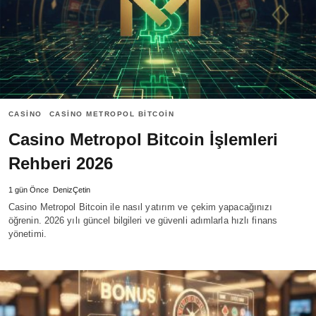
CASINO
CASINO METROPOL BITCOIN
Casino Metropol Bitcoin İşlemleri
Rehberi 2026
1 gün Önce
DenizÇetin
Casino Metropol Bitcoin ile nasıl yatırım ve çekim yapacağınızı
öğrenin. 2026 yılı güncel bilgileri ve güvenli adımlarla hızlı finans
yönetimi.