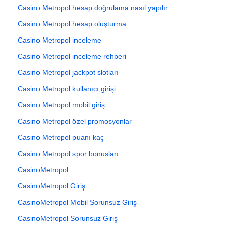
Casino Metropol hesap doğrulama nasıl yapılır
Casino Metropol hesap oluşturma
Casino Metropol inceleme
Casino Metropol inceleme rehberi
Casino Metropol jackpot slotları
Casino Metropol kullanıcı girişi
Casino Metropol mobil giriş
Casino Metropol özel promosyonlar
Casino Metropol puanı kaç
Casino Metropol spor bonusları
CasinoMetropol
CasinoMetropol Giriş
CasinoMetropol Mobil Sorunsuz Giriş
CasinoMetropol Sorunsuz Giriş