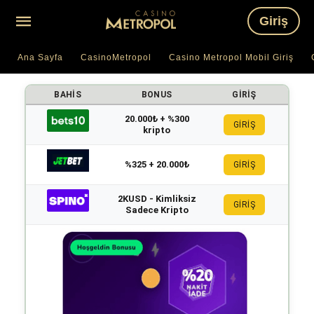
Giriş
Ana Sayfa
CasinoMetropol
Casino Metropol Mobil Giriş
BAHIS
BONUS
GIRIŞ
20.000₺ + %300
GİRİŞ
kripto
%325 + 20.000₺
GİRİŞ
2KUSD - Kimliksiz
GİRİŞ
Sadece Kripto